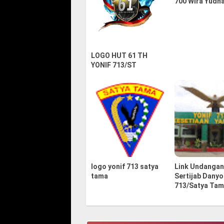
700 Wira Yudha
LOGO HUT 61 TH
YONIF 713/ST
logo yonif 713 satya
Link Undanga
tama
Sertijab Danyo
713/Satya Ta