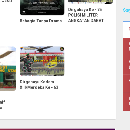
 Cakti
Sta
Dirgahayu Ke - 75
POLISI MILITER
ANGKATAN DARAT
Bahagia Tanpa Drama
Dirgahayu Kodam
XIII/Merdeka Ke - 63
n
nif
ma