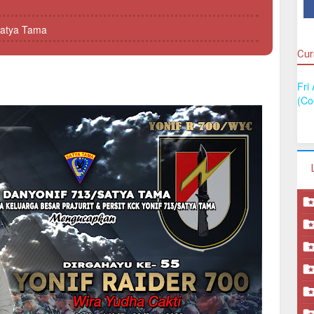
Satya Tama
Cur
Fri
(Co