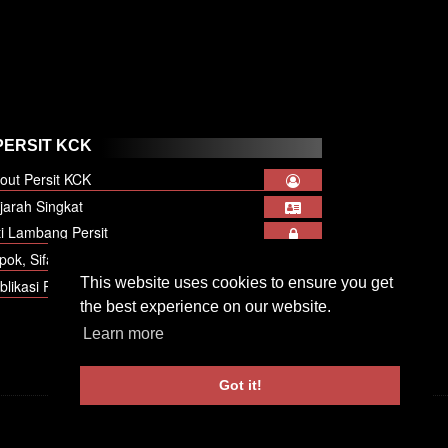
ERSIT KCK
out Persit KCK
jarah Singkat
ti Lambang Persit
pok, Sifat dan Watak
This website uses cookies to ensure you get
blikasi Persit
the best experience on our website.
Learn more
Got it!