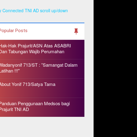
y Connected TNI AD scroll up/down
Popular Posts
Hak-Hak Prajurit/ASN Atas ASABRI
Dan Tabungan Wajib Perumahan
Wadanyonif 713/ST : ”Samangat Dalam
Latihan !!!"
About Yonif 713/Satya Tama
Panduan Penggunaan Medsos bagi
Prajurit TNI AD