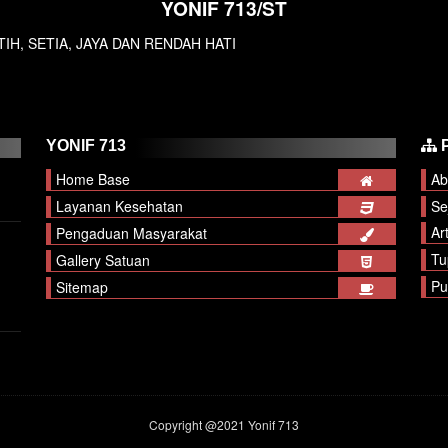
YONIF 713/ST
, JAYA DAN RENDAH HATI
YONIF 713
P
Home Base
Ab
Layanan Kesehatan
Se
Ar
Pengaduan Masyarakat
Tu
Gallery Satuan
Pu
Sitemap
Copyright @2021
Yonif 713