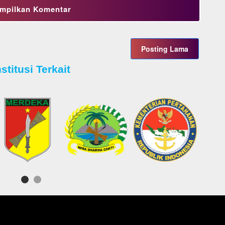
mpilkan Komentar
Posting Lama
nstitusi Terkait