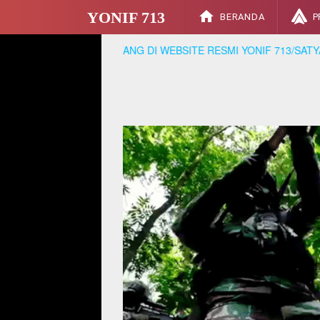
YONIF 713
BERANDA
P
SELAMAT DATANG DI WEBSITE RESMI YONIF 713/SATYA TAMA. S
0