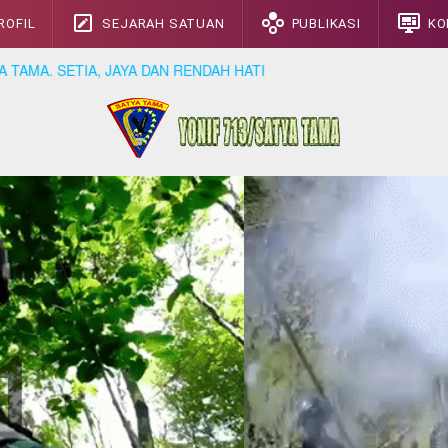
ROFIL
SEJARAH SATUAN
PUBLIKASI
KO
ETIA, JAYA DAN RENDAH HATI
1