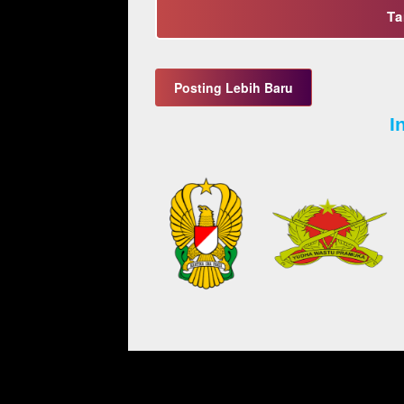
Ta
Posting Lebih Baru
I
INFANTERI..!