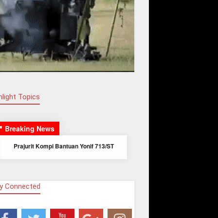
hlight Topics
Breaking News
Jum’at Berkah Kompi Senapan C
Yonif 713/ST di Yayasan Ar - Rahman
Kotamobagu Sulawesi Utara
Pelepasan Pindah Satuan Abid
Secabareg TA 2025 dan Jajaran
y Connected
Korem 133/NW Prajurit Yonif
713/Satya Tama
Prajurit dan Persit Yonif 713/ST