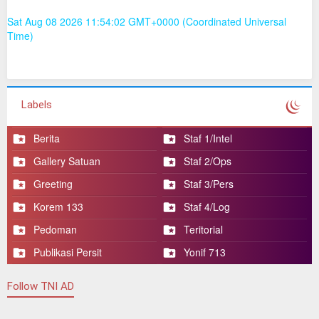
713/ST
Sat Aug 08 2026 11:54:02 GMT+0000 (Coordinated Universal
Prajurit Yonif 713/ST Bangun Solidaritas, Bantu yang
Time)
Membutuhkan Darah
Yonif 713/ST Peduli Generasi Penerus Bangsa
Menggapai Cita-Cita
Masyarakat Gorontalo Senang Belanja Sembako Murah
di hari Kedua Bazar Murah Yonif 713/ST
Labels
Prajurit Kompi Bantuan Yonif 713/ST laksanakan Karya
Bakti bersama masyarakat Tapa
Berita
Staf 1/Intel
Gallery Satuan
Staf 2/Ops
Greeting
Staf 3/Pers
Korem 133
Staf 4/Log
Pedoman
Teritorial
Publikasi Persit
Yonif 713
Follow TNI AD