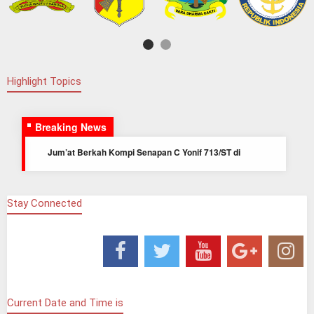
Highlight Topics
Breaking News
Jum’at Berkah Kompi Senapan C Yonif 713/ST di
Yayasan Ar - Rahman Kotamobagu Sulawesi Utara
Pelepasan Pindah Satuan Abid Secabareg TA 2025 dan
Jajaran Korem 133/NW Prajurit Yonif 713/Satya Tama
Stay Connected
Prajurit dan Persit Yonif 713/ST Peringati Maulid Nabi
Muhammad SAW 1447 Hijriah
Lettu Inf Bambang Sulaksana Pimpin Kegiatan Jum’at
Berkah di Panti Asuhan Al-Ikhlas
Danyonif 713/ST Gelar Olahraga Bersama serta Jam
Komandan
Prajurit Satya Tama Gelar Anjangsana Kepada
Current Date and Time is
Purnawirawan dan Warakawuri Mantan Prajurit Yonif