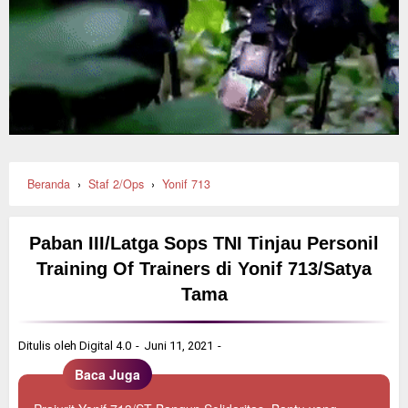
Beranda
›
Staf 2/Ops
›
Yonif 713
Paban III/Latga Sops TNI Tinjau Personil
Training Of Trainers di Yonif 713/Satya
Tama
Ditulis oleh
Digital 4.0
Juni 11, 2021
Baca Juga